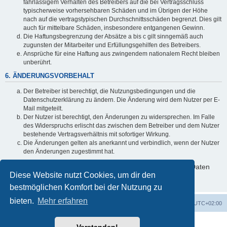
fahrlässigem Verhalten des Betreibers auf die bei Vertragsschluss
typischerweise vorhersehbaren Schäden und im Übrigen der Höhe
nach auf die vertragstypischen Durchschnittsschäden begrenzt. Dies gilt
auch für mittelbare Schäden, insbesondere entgangenen Gewinn.
Die Haftungsbegrenzung der Absätze a bis c gilt sinngemäß auch
zugunsten der Mitarbeiter und Erfüllungsgehilfen des Betreibers.
Ansprüche für eine Haftung aus zwingendem nationalem Recht bleiben
unberührt.
6. ÄNDERUNGSVORBEHALT
Der Betreiber ist berechtigt, die Nutzungsbedingungen und die
Datenschutzerklärung zu ändern. Die Änderung wird dem Nutzer per E-
Mail mitgeteilt.
Der Nutzer ist berechtigt, den Änderungen zu widersprechen. Im Falle
des Widerspruchs erlischt das zwischen dem Betreiber und dem Nutzer
bestehende Vertragsverhältnis mit sofortiger Wirkung.
Die Änderungen gelten als anerkannt und verbindlich, wenn der Nutzer
den Änderungen zugestimmt hat.
Informationen über den Umgang mit deinen persönlichen Daten
Diese Website nutzt Cookies, um dir den
sind in der Datenschutzerklärung enthalten.
bestmöglichen Komfort bei der Nutzung zu
bieten.
Mehr erfahren
Foren-Übersicht
Alle Cookies löschen
Alle Zeiten sind
UTC+02:00
Powered by
phpBB
® Forum Software © phpBB Limited