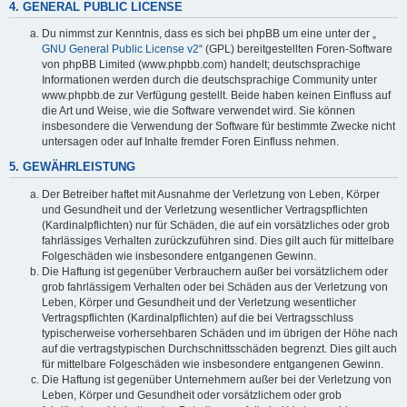
4. GENERAL PUBLIC LICENSE
Du nimmst zur Kenntnis, dass es sich bei phpBB um eine unter der „
GNU General Public License v2
“ (GPL) bereitgestellten Foren-Software
von phpBB Limited (www.phpbb.com) handelt; deutschsprachige
Informationen werden durch die deutschsprachige Community unter
www.phpbb.de zur Verfügung gestellt. Beide haben keinen Einfluss auf
die Art und Weise, wie die Software verwendet wird. Sie können
insbesondere die Verwendung der Software für bestimmte Zwecke nicht
untersagen oder auf Inhalte fremder Foren Einfluss nehmen.
5. GEWÄHRLEISTUNG
Der Betreiber haftet mit Ausnahme der Verletzung von Leben, Körper
und Gesundheit und der Verletzung wesentlicher Vertragspflichten
(Kardinalpflichten) nur für Schäden, die auf ein vorsätzliches oder grob
fahrlässiges Verhalten zurückzuführen sind. Dies gilt auch für mittelbare
Folgeschäden wie insbesondere entgangenen Gewinn.
Die Haftung ist gegenüber Verbrauchern außer bei vorsätzlichem oder
grob fahrlässigem Verhalten oder bei Schäden aus der Verletzung von
Leben, Körper und Gesundheit und der Verletzung wesentlicher
Vertragspflichten (Kardinalpflichten) auf die bei Vertragsschluss
typischerweise vorhersehbaren Schäden und im übrigen der Höhe nach
auf die vertragstypischen Durchschnittsschäden begrenzt. Dies gilt auch
für mittelbare Folgeschäden wie insbesondere entgangenen Gewinn.
Die Haftung ist gegenüber Unternehmern außer bei der Verletzung von
Leben, Körper und Gesundheit oder vorsätzlichem oder grob