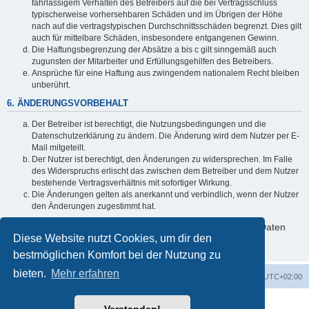
fahrlässigem Verhalten des Betreibers auf die bei Vertragsschluss
typischerweise vorhersehbaren Schäden und im Übrigen der Höhe
nach auf die vertragstypischen Durchschnittsschäden begrenzt. Dies gilt
auch für mittelbare Schäden, insbesondere entgangenen Gewinn.
Die Haftungsbegrenzung der Absätze a bis c gilt sinngemäß auch
zugunsten der Mitarbeiter und Erfüllungsgehilfen des Betreibers.
Ansprüche für eine Haftung aus zwingendem nationalem Recht bleiben
unberührt.
6. ÄNDERUNGSVORBEHALT
Der Betreiber ist berechtigt, die Nutzungsbedingungen und die
Datenschutzerklärung zu ändern. Die Änderung wird dem Nutzer per E-
Mail mitgeteilt.
Der Nutzer ist berechtigt, den Änderungen zu widersprechen. Im Falle
des Widerspruchs erlischt das zwischen dem Betreiber und dem Nutzer
bestehende Vertragsverhältnis mit sofortiger Wirkung.
Die Änderungen gelten als anerkannt und verbindlich, wenn der Nutzer
den Änderungen zugestimmt hat.
Informationen über den Umgang mit deinen persönlichen Daten
Diese Website nutzt Cookies, um dir den
sind in der Datenschutzerklärung enthalten.
bestmöglichen Komfort bei der Nutzung zu
bieten.
Mehr erfahren
Foren-Übersicht
Alle Cookies löschen
Alle Zeiten sind
UTC+02:00
Powered by
phpBB
® Forum Software © phpBB Limited