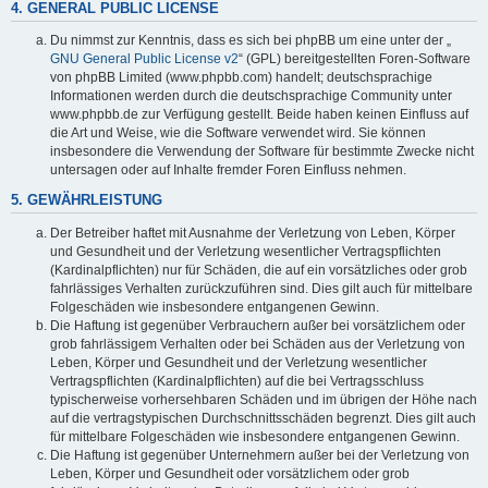
4. GENERAL PUBLIC LICENSE
Du nimmst zur Kenntnis, dass es sich bei phpBB um eine unter der „
GNU General Public License v2
“ (GPL) bereitgestellten Foren-Software
von phpBB Limited (www.phpbb.com) handelt; deutschsprachige
Informationen werden durch die deutschsprachige Community unter
www.phpbb.de zur Verfügung gestellt. Beide haben keinen Einfluss auf
die Art und Weise, wie die Software verwendet wird. Sie können
insbesondere die Verwendung der Software für bestimmte Zwecke nicht
untersagen oder auf Inhalte fremder Foren Einfluss nehmen.
5. GEWÄHRLEISTUNG
Der Betreiber haftet mit Ausnahme der Verletzung von Leben, Körper
und Gesundheit und der Verletzung wesentlicher Vertragspflichten
(Kardinalpflichten) nur für Schäden, die auf ein vorsätzliches oder grob
fahrlässiges Verhalten zurückzuführen sind. Dies gilt auch für mittelbare
Folgeschäden wie insbesondere entgangenen Gewinn.
Die Haftung ist gegenüber Verbrauchern außer bei vorsätzlichem oder
grob fahrlässigem Verhalten oder bei Schäden aus der Verletzung von
Leben, Körper und Gesundheit und der Verletzung wesentlicher
Vertragspflichten (Kardinalpflichten) auf die bei Vertragsschluss
typischerweise vorhersehbaren Schäden und im übrigen der Höhe nach
auf die vertragstypischen Durchschnittsschäden begrenzt. Dies gilt auch
für mittelbare Folgeschäden wie insbesondere entgangenen Gewinn.
Die Haftung ist gegenüber Unternehmern außer bei der Verletzung von
Leben, Körper und Gesundheit oder vorsätzlichem oder grob