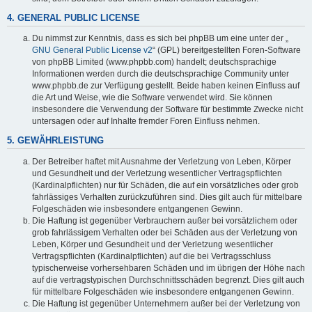
4. GENERAL PUBLIC LICENSE
Du nimmst zur Kenntnis, dass es sich bei phpBB um eine unter der „
GNU General Public License v2
“ (GPL) bereitgestellten Foren-Software
von phpBB Limited (www.phpbb.com) handelt; deutschsprachige
Informationen werden durch die deutschsprachige Community unter
www.phpbb.de zur Verfügung gestellt. Beide haben keinen Einfluss auf
die Art und Weise, wie die Software verwendet wird. Sie können
insbesondere die Verwendung der Software für bestimmte Zwecke nicht
untersagen oder auf Inhalte fremder Foren Einfluss nehmen.
5. GEWÄHRLEISTUNG
Der Betreiber haftet mit Ausnahme der Verletzung von Leben, Körper
und Gesundheit und der Verletzung wesentlicher Vertragspflichten
(Kardinalpflichten) nur für Schäden, die auf ein vorsätzliches oder grob
fahrlässiges Verhalten zurückzuführen sind. Dies gilt auch für mittelbare
Folgeschäden wie insbesondere entgangenen Gewinn.
Die Haftung ist gegenüber Verbrauchern außer bei vorsätzlichem oder
grob fahrlässigem Verhalten oder bei Schäden aus der Verletzung von
Leben, Körper und Gesundheit und der Verletzung wesentlicher
Vertragspflichten (Kardinalpflichten) auf die bei Vertragsschluss
typischerweise vorhersehbaren Schäden und im übrigen der Höhe nach
auf die vertragstypischen Durchschnittsschäden begrenzt. Dies gilt auch
für mittelbare Folgeschäden wie insbesondere entgangenen Gewinn.
Die Haftung ist gegenüber Unternehmern außer bei der Verletzung von