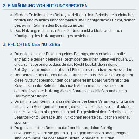
2. EINRÄUMUNG VON NUTZUNGSRECHTEN
Mit dem Erstellen eines Beitrags erteilst du dem Betreiber ein einfaches,
zeitlich und räumlich unbeschränktes und unentgeltliches Recht, deinen
Beitrag im Rahmen des Boards zu nutzen.
Das Nutzungsrecht nach Punkt 2, Unterpunkt a bleibt auch nach
Kündigung des Nutzungsvertrages bestehen.
3. PFLICHTEN DES NUTZERS
Du erklärst mit der Erstellung eines Beitrags, dass er keine Inhalte
enthält, die gegen geltendes Recht oder die guten Sitten verstoßen. Du
erklärst insbesondere, dass du das Recht besitzt, die in deinen
Beiträgen verwendeten Links und Bilder zu setzen bzw. zu verwenden.
Der Betreiber des Boards übt das Hausrecht aus. Bei Verstößen gegen
diese Nutzungsbedingungen oder anderer im Board veröffentlichten
Regeln kann der Betreiber dich nach Abmahnung zeitweise oder
dauerhaft von der Nutzung dieses Boards ausschließen und dir ein
Hausverbot erteilen.
Du nimmst zur Kenntnis, dass der Betreiber keine Verantwortung für die
Inhalte von Beiträgen übernimmt, die er nicht selbst erstellt hat oder die
er nicht zur Kenntnis genommen hat. Du gestattest dem Betreiber, dein
Benutzerkonto, Beiträge und Funktionen jederzeit zu löschen oder zu
sperren.
Du gestattest dem Betreiber darüber hinaus, deine Beiträge
abzuändern, sofern sie gegen o. g. Regeln verstoßen oder geeignet
sind, dem Betreiber oder einem Dritten Schaden zuzufügen.