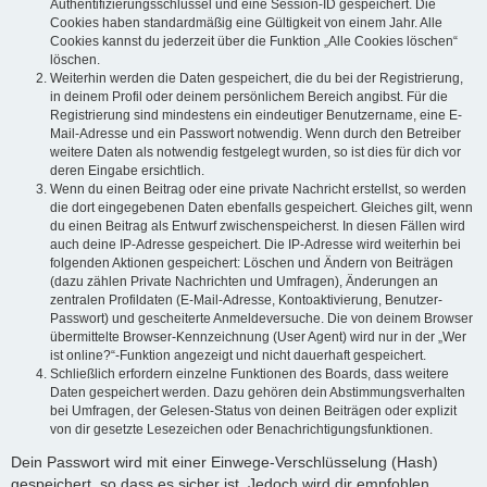
Authentifizierungsschlüssel und eine Session-ID gespeichert. Die
Cookies haben standardmäßig eine Gültigkeit von einem Jahr. Alle
Cookies kannst du jederzeit über die Funktion „Alle Cookies löschen“
löschen.
Weiterhin werden die Daten gespeichert, die du bei der Registrierung,
in deinem Profil oder deinem persönlichem Bereich angibst. Für die
Registrierung sind mindestens ein eindeutiger Benutzername, eine E-
Mail-Adresse und ein Passwort notwendig. Wenn durch den Betreiber
weitere Daten als notwendig festgelegt wurden, so ist dies für dich vor
deren Eingabe ersichtlich.
Wenn du einen Beitrag oder eine private Nachricht erstellst, so werden
die dort eingegebenen Daten ebenfalls gespeichert. Gleiches gilt, wenn
du einen Beitrag als Entwurf zwischenspeicherst. In diesen Fällen wird
auch deine IP-Adresse gespeichert. Die IP-Adresse wird weiterhin bei
folgenden Aktionen gespeichert: Löschen und Ändern von Beiträgen
(dazu zählen Private Nachrichten und Umfragen), Änderungen an
zentralen Profildaten (E-Mail-Adresse, Kontoaktivierung, Benutzer-
Passwort) und gescheiterte Anmeldeversuche. Die von deinem Browser
übermittelte Browser-Kennzeichnung (User Agent) wird nur in der „Wer
ist online?“-Funktion angezeigt und nicht dauerhaft gespeichert.
Schließlich erfordern einzelne Funktionen des Boards, dass weitere
Daten gespeichert werden. Dazu gehören dein Abstimmungsverhalten
bei Umfragen, der Gelesen-Status von deinen Beiträgen oder explizit
von dir gesetzte Lesezeichen oder Benachrichtigungsfunktionen.
Dein Passwort wird mit einer Einwege-Verschlüsselung (Hash)
gespeichert, so dass es sicher ist. Jedoch wird dir empfohlen,