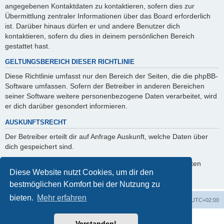
angegebenen Kontaktdaten zu kontaktieren, sofern dies zur
Übermittlung zentraler Informationen über das Board erforderlich
ist. Darüber hinaus dürfen er und andere Benutzer dich
kontaktieren, sofern du dies in deinem persönlichen Bereich
gestattet hast.
GELTUNGSBEREICH DIESER RICHTLINIE
Diese Richtlinie umfasst nur den Bereich der Seiten, die die phpBB-
Software umfassen. Sofern der Betreiber in anderen Bereichen
seiner Software weitere personenbezogene Daten verarbeitet, wird
er dich darüber gesondert informieren.
AUSKUNFTSRECHT
Der Betreiber erteilt dir auf Anfrage Auskunft, welche Daten über
dich gespeichert sind.
Du kannst jederzeit die Löschung bzw. Sperrung deiner Daten
Diese Website nutzt Cookies, um dir den
verlangen. Kontaktiere hierzu bitte den Betreiber.
bestmöglichen Komfort bei der Nutzung zu
bieten.
Mehr erfahren
Foren-Übersicht
Alle Cookies löschen
Alle Zeiten sind
UTC+02:00
Powered by
phpBB
® Forum Software © phpBB Limited
Verstanden!