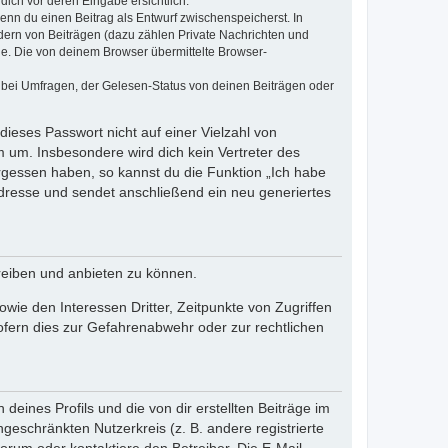
dich vor deren Eingabe ersichtlich.
wenn du einen Beitrag als Entwurf zwischenspeicherst. In
dern von Beiträgen (dazu zählen Private Nachrichten und
e. Die von deinem Browser übermittelte Browser-
 bei Umfragen, der Gelesen-Status von deinen Beiträgen oder
dieses Passwort nicht auf einer Vielzahl von
 um. Insbesondere wird dich kein Vertreter des
ergessen haben, so kannst du die Funktion „Ich habe
resse und sendet anschließend ein neu generiertes
reiben und anbieten zu können.
ie den Interessen Dritter, Zeitpunkte von Zugriffen
fern dies zur Gefahrenabwehr oder zur rechtlichen
eines Profils und die von dir erstellten Beiträge im
ngeschränkten Nutzerkreis (z. B. andere registrierte