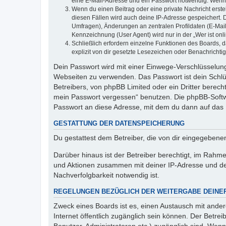
eine E-Mail-Adresse und ein Passwort notwendig. Wenn du
Wenn du einen Beitrag oder eine private Nachricht erste
diesen Fällen wird auch deine IP-Adresse gespeichert. 
Umfragen), Änderungen an zentralen Profildaten (E-Mai
Kennzeichnung (User Agent) wird nur in der „Wer ist onl
Schließlich erfordern einzelne Funktionen des Boards,
explizit von dir gesetzte Lesezeichen oder Benachrichti
Dein Passwort wird mit einer Einwege-Verschlüsselung 
Webseiten zu verwenden. Das Passwort ist dein Schlü
Betreibers, von phpBB Limited oder ein Dritter berec
mein Passwort vergessen“ benutzen. Die phpBB-Softw
Passwort an diese Adresse, mit dem du dann auf das 
GESTATTUNG DER DATENSPEICHERUNG
Du gestattest dem Betreiber, die von dir eingegeben
Darüber hinaus ist der Betreiber berechtigt, im Rahm
und Aktionen zusammen mit deiner IP-Adresse und de
Nachverfolgbarkeit notwendig ist.
REGELUNGEN BEZÜGLICH DER WEITERGABE DEINE
Zweck eines Boards ist es, einen Austausch mit andere
Internet öffentlich zugänglich sein können. Der Betrei