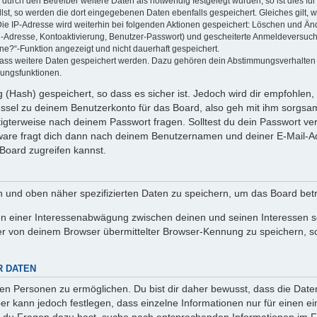
rch den Betreiber weitere Daten als notwendig festgelegt wurden, so ist dies für 
llst, so werden die dort eingegebenen Daten ebenfalls gespeichert. Gleiches gilt, 
Die IP-Adresse wird weiterhin bei folgenden Aktionen gespeichert: Löschen und Än
l-Adresse, Kontoaktivierung, Benutzer-Passwort) und gescheiterte Anmeldeversuch
ine?“-Funktion angezeigt und nicht dauerhaft gespeichert.
 dass weitere Daten gespeichert werden. Dazu gehören dein Abstimmungsverhalten
gungsfunktionen.
(Hash) gespeichert, so dass es sicher ist. Jedoch wird dir empfohlen, 
ssel zu deinem Benutzerkonto für das Board, also geh mit ihm sorgsam
htigterweise nach deinem Passwort fragen. Solltest du dein Passwort v
are fragt dich dann nach deinem Benutzernamen und deiner E-Mail-Ad
Board zugreifen kannst.
en und oben näher spezifizierten Daten zu speichern, um das Board bet
en einer Interessenabwägung zwischen deinen und seinen Interessen sow
r von deinem Browser übermittelter Browser-Kennung zu speichern, so
R DATEN
n Personen zu ermöglichen. Du bist dir daher bewusst, dass die Daten d
ber kann jedoch festlegen, dass einzelne Informationen nur für einen ei