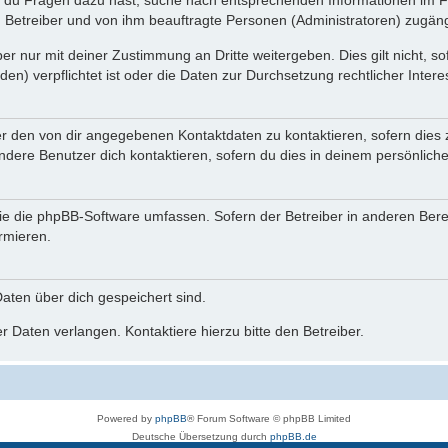
n du Fragen dazu hast, suche nach entsprechenden Informationen im Fo
n Betreiber und von ihm beauftragte Personen (Administratoren) zugäng
r nur mit deiner Zustimmung an Dritte weitergeben. Dies gilt nicht, s
n) verpflichtet ist oder die Daten zur Durchsetzung rechtlicher Interes
er den von dir angegebenen Kontaktdaten zu kontaktieren, sofern dies 
andere Benutzer dich kontaktieren, sofern du dies in deinem persönliche
, die die phpBB-Software umfassen. Sofern der Betreiber in anderen Be
ormieren.
 Daten über dich gespeichert sind.
 Daten verlangen. Kontaktiere hierzu bitte den Betreiber.
Powered by
phpBB
® Forum Software © phpBB Limited
Deutsche Übersetzung durch
phpBB.de