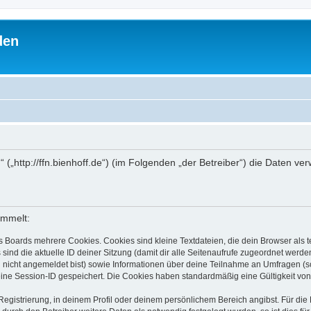
den
“ („http://ffn.bienhoff.de“) (im Folgenden „der Betreiber“) die Daten 
ammelt:
s Boards mehrere Cookies. Cookies sind kleine Textdateien, die dein Browser als
 sind die aktuelle ID deiner Sitzung (damit dir alle Seitenaufrufe zugeordnet werd
u nicht angemeldet bist) sowie Informationen über deine Teilnahme an Umfragen (s
eine Session-ID gespeichert. Die Cookies haben standardmäßig eine Gültigkeit von 
Registrierung, in deinem Profil oder deinem persönlichem Bereich angibst. Für di