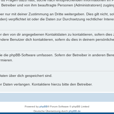
n du Fragen dazu hast, suche nach entsprechenden Informationen im Fo
n Betreiber und von ihm beauftragte Personen (Administratoren) zugäng
r nur mit deiner Zustimmung an Dritte weitergeben. Dies gilt nicht, s
n) verpflichtet ist oder die Daten zur Durchsetzung rechtlicher Interes
er den von dir angegebenen Kontaktdaten zu kontaktieren, sofern dies 
andere Benutzer dich kontaktieren, sofern du dies in deinem persönliche
, die die phpBB-Software umfassen. Sofern der Betreiber in anderen Be
ormieren.
 Daten über dich gespeichert sind.
 Daten verlangen. Kontaktiere hierzu bitte den Betreiber.
Powered by
phpBB
® Forum Software © phpBB Limited
Deutsche Übersetzung durch
phpBB.de