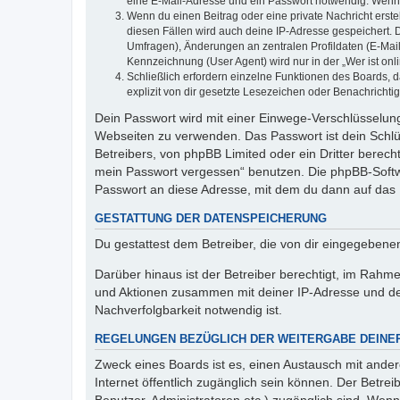
eine E-Mail-Adresse und ein Passwort notwendig. Wenn du
Wenn du einen Beitrag oder eine private Nachricht erste
diesen Fällen wird auch deine IP-Adresse gespeichert. 
Umfragen), Änderungen an zentralen Profildaten (E-Mai
Kennzeichnung (User Agent) wird nur in der „Wer ist onl
Schließlich erfordern einzelne Funktionen des Boards,
explizit von dir gesetzte Lesezeichen oder Benachrichti
Dein Passwort wird mit einer Einwege-Verschlüsselung 
Webseiten zu verwenden. Das Passwort ist dein Schlü
Betreibers, von phpBB Limited oder ein Dritter berec
mein Passwort vergessen“ benutzen. Die phpBB-Softw
Passwort an diese Adresse, mit dem du dann auf das 
GESTATTUNG DER DATENSPEICHERUNG
Du gestattest dem Betreiber, die von dir eingegeben
Darüber hinaus ist der Betreiber berechtigt, im Rahm
und Aktionen zusammen mit deiner IP-Adresse und de
Nachverfolgbarkeit notwendig ist.
REGELUNGEN BEZÜGLICH DER WEITERGABE DEINE
Zweck eines Boards ist es, einen Austausch mit andere
Internet öffentlich zugänglich sein können. Der Betrei