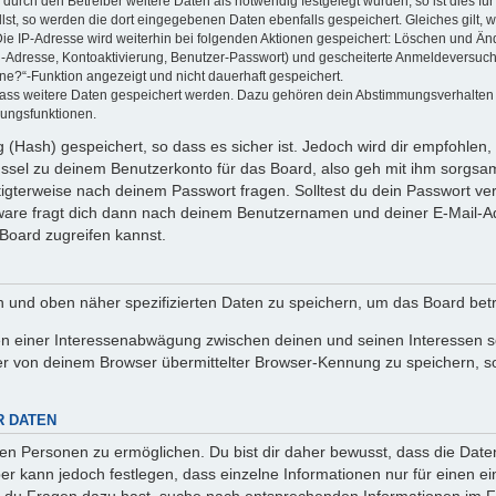
rch den Betreiber weitere Daten als notwendig festgelegt wurden, so ist dies für 
llst, so werden die dort eingegebenen Daten ebenfalls gespeichert. Gleiches gilt, 
Die IP-Adresse wird weiterhin bei folgenden Aktionen gespeichert: Löschen und Än
l-Adresse, Kontoaktivierung, Benutzer-Passwort) und gescheiterte Anmeldeversuch
ine?“-Funktion angezeigt und nicht dauerhaft gespeichert.
 dass weitere Daten gespeichert werden. Dazu gehören dein Abstimmungsverhalten
gungsfunktionen.
(Hash) gespeichert, so dass es sicher ist. Jedoch wird dir empfohlen, 
ssel zu deinem Benutzerkonto für das Board, also geh mit ihm sorgsam
htigterweise nach deinem Passwort fragen. Solltest du dein Passwort v
are fragt dich dann nach deinem Benutzernamen und deiner E-Mail-Ad
Board zugreifen kannst.
en und oben näher spezifizierten Daten zu speichern, um das Board bet
en einer Interessenabwägung zwischen deinen und seinen Interessen sow
r von deinem Browser übermittelter Browser-Kennung zu speichern, so
R DATEN
n Personen zu ermöglichen. Du bist dir daher bewusst, dass die Daten d
ber kann jedoch festlegen, dass einzelne Informationen nur für einen ei