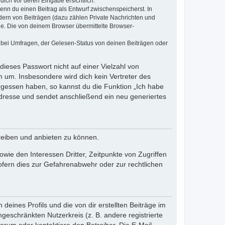
dich vor deren Eingabe ersichtlich.
wenn du einen Beitrag als Entwurf zwischenspeicherst. In
dern von Beiträgen (dazu zählen Private Nachrichten und
e. Die von deinem Browser übermittelte Browser-
 bei Umfragen, der Gelesen-Status von deinen Beiträgen oder
dieses Passwort nicht auf einer Vielzahl von
 um. Insbesondere wird dich kein Vertreter des
ergessen haben, so kannst du die Funktion „Ich habe
resse und sendet anschließend ein neu generiertes
reiben und anbieten zu können.
ie den Interessen Dritter, Zeitpunkte von Zugriffen
fern dies zur Gefahrenabwehr oder zur rechtlichen
eines Profils und die von dir erstellten Beiträge im
ngeschränkten Nutzerkreis (z. B. andere registrierte