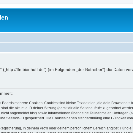
den
“ („http://ffn.bienhoff.de“) (im Folgenden „der Betreiber“) die Daten 
ammelt:
s Boards mehrere Cookies. Cookies sind kleine Textdateien, die dein Browser als
 sind die aktuelle ID deiner Sitzung (damit dir alle Seitenaufrufe zugeordnet werd
u nicht angemeldet bist) sowie Informationen über deine Teilnahme an Umfragen (s
eine Session-ID gespeichert. Die Cookies haben standardmäßig eine Gültigkeit von 
Registrierung, in deinem Profil oder deinem persönlichem Bereich angibst. Für di