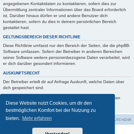
angegebenen Kontaktdaten zu kontaktieren, sofern dies zur
Übermittlung zentraler Informationen über das Board erforderlich
ist. Darüber hinaus dürfen er und andere Benutzer dich
kontaktieren, sofern du dies in deinem persönlichen Bereich
gestattet hast.
GELTUNGSBEREICH DIESER RICHTLINIE
Diese Richtlinie umfasst nur den Bereich der Seiten, die die phpBB-
Software umfassen. Sofern der Betreiber in anderen Bereichen
seiner Software weitere personenbezogene Daten verarbeitet, wird
er dich darüber gesondert informieren.
AUSKUNFTSRECHT
Der Betreiber erteilt dir auf Anfrage Auskunft, welche Daten über
dich gespeichert sind.
Du kannst jederzeit die Löschung bzw. Sperrung deiner Daten
Diese Website nutzt Cookies, um dir den
verlangen. Kontaktiere hierzu bitte den Betreiber.
bestmöglichen Komfort bei der Nutzung zu
bieten.
Mehr erfahren
Foren-Übersicht
Alle Cookies löschen
Alle Zeiten sind
UTC+02:00
Powered by
phpBB
® Forum Software © phpBB Limited
Verstanden!