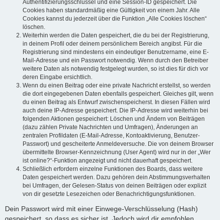
Authentifizierungsschlüssel und eine Session-ID gespeichert. Die
Cookies haben standardmäßig eine Gültigkeit von einem Jahr. Alle
Cookies kannst du jederzeit über die Funktion „Alle Cookies löschen“
löschen.
Weiterhin werden die Daten gespeichert, die du bei der Registrierung,
in deinem Profil oder deinem persönlichem Bereich angibst. Für die
Registrierung sind mindestens ein eindeutiger Benutzername, eine E-
Mail-Adresse und ein Passwort notwendig. Wenn durch den Betreiber
weitere Daten als notwendig festgelegt wurden, so ist dies für dich vor
deren Eingabe ersichtlich.
Wenn du einen Beitrag oder eine private Nachricht erstellst, so werden
die dort eingegebenen Daten ebenfalls gespeichert. Gleiches gilt, wenn
du einen Beitrag als Entwurf zwischenspeicherst. In diesen Fällen wird
auch deine IP-Adresse gespeichert. Die IP-Adresse wird weiterhin bei
folgenden Aktionen gespeichert: Löschen und Ändern von Beiträgen
(dazu zählen Private Nachrichten und Umfragen), Änderungen an
zentralen Profildaten (E-Mail-Adresse, Kontoaktivierung, Benutzer-
Passwort) und gescheiterte Anmeldeversuche. Die von deinem Browser
übermittelte Browser-Kennzeichnung (User Agent) wird nur in der „Wer
ist online?“-Funktion angezeigt und nicht dauerhaft gespeichert.
Schließlich erfordern einzelne Funktionen des Boards, dass weitere
Daten gespeichert werden. Dazu gehören dein Abstimmungsverhalten
bei Umfragen, der Gelesen-Status von deinen Beiträgen oder explizit
von dir gesetzte Lesezeichen oder Benachrichtigungsfunktionen.
Dein Passwort wird mit einer Einwege-Verschlüsselung (Hash)
gespeichert, so dass es sicher ist. Jedoch wird dir empfohlen,