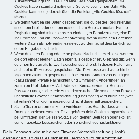
Authentifizierungsschlüssel und eine Session-ID gespeichert. Die
Cookies haben standardmäßig eine Gültigkeit von einem Jahr. Alle
Cookies kannst du jederzeit über die Funktion „Alle Cookies löschen“
löschen.
Weiterhin werden die Daten gespeichert, die du bei der Registrierung,
in deinem Profil oder deinem persönlichem Bereich angibst. Für die
Registrierung sind mindestens ein eindeutiger Benutzername, eine E-
Mail-Adresse und ein Passwort notwendig. Wenn durch den Betreiber
weitere Daten als notwendig festgelegt wurden, so ist dies für dich vor
deren Eingabe ersichtlich.
Wenn du einen Beitrag oder eine private Nachricht erstellst, so werden
die dort eingegebenen Daten ebenfalls gespeichert. Gleiches gilt, wenn
du einen Beitrag als Entwurf zwischenspeicherst. In diesen Fällen wird
auch deine IP-Adresse gespeichert. Die IP-Adresse wird weiterhin bei
folgenden Aktionen gespeichert: Löschen und Ändern von Beiträgen
(dazu zählen Private Nachrichten und Umfragen), Änderungen an
zentralen Profildaten (E-Mail-Adresse, Kontoaktivierung, Benutzer-
Passwort) und gescheiterte Anmeldeversuche. Die von deinem Browser
übermittelte Browser-Kennzeichnung (User Agent) wird nur in der „Wer
ist online?“-Funktion angezeigt und nicht dauerhaft gespeichert.
Schließlich erfordern einzelne Funktionen des Boards, dass weitere
Daten gespeichert werden. Dazu gehören dein Abstimmungsverhalten
bei Umfragen, der Gelesen-Status von deinen Beiträgen oder explizit
von dir gesetzte Lesezeichen oder Benachrichtigungsfunktionen.
Dein Passwort wird mit einer Einwege-Verschlüsselung (Hash)
gespeichert, so dass es sicher ist. Jedoch wird dir empfohlen,