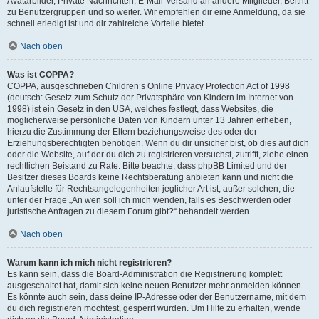
Avatarbilder, Private Nachrichten, E-Mail-Versand an andere Mitglieder, Beitritt
zu Benutzergruppen und so weiter. Wir empfehlen dir eine Anmeldung, da sie
schnell erledigt ist und dir zahlreiche Vorteile bietet.
Nach oben
Was ist COPPA?
COPPA, ausgeschrieben Children’s Online Privacy Protection Act of 1998
(deutsch: Gesetz zum Schutz der Privatsphäre von Kindern im Internet von
1998) ist ein Gesetz in den USA, welches festlegt, dass Websites, die
möglicherweise persönliche Daten von Kindern unter 13 Jahren erheben,
hierzu die Zustimmung der Eltern beziehungsweise des oder der
Erziehungsberechtigten benötigen. Wenn du dir unsicher bist, ob dies auf dich
oder die Website, auf der du dich zu registrieren versuchst, zutrifft, ziehe einen
rechtlichen Beistand zu Rate. Bitte beachte, dass phpBB Limited und der
Besitzer dieses Boards keine Rechtsberatung anbieten kann und nicht die
Anlaufstelle für Rechtsangelegenheiten jeglicher Art ist; außer solchen, die
unter der Frage „An wen soll ich mich wenden, falls es Beschwerden oder
juristische Anfragen zu diesem Forum gibt?“ behandelt werden.
Nach oben
Warum kann ich mich nicht registrieren?
Es kann sein, dass die Board-Administration die Registrierung komplett
ausgeschaltet hat, damit sich keine neuen Benutzer mehr anmelden können.
Es könnte auch sein, dass deine IP-Adresse oder der Benutzername, mit dem
du dich registrieren möchtest, gesperrt wurden. Um Hilfe zu erhalten, wende