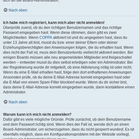
dich an die Board-Administration.
Nach oben
Ich habe mich registriert, kann mich aber nicht anmelden!
Überprüfe zuerst, ob du den richtigen Benutzernamen und das richtige
Passwort eingegeben hast. Wenn diese stimmen, dann gibt es zwei
Möglichkeiten. Wenn
COPPA
aktiviert ist und du angegeben hast, dass du
unter 13 Jahre alt bist, musst du bzw. einer deiner Eltern oder deiner
Erziehungsberechtigten den Anweisungen folgen, die du erhalten hast. Wenn
dies nicht der Fall ist, muss dein Benutzerkonto vielleicht aktiviert werden. Bei
einigen Boards müssen alle neu angemeldeten Mitglieder erst freigeschaltet
werden – entweder musst du dies selbst erledigen oder ein Administrator. Bei
der Registrierung wurde dir mitgeteilt, ob eine Aktivierung nötig ist oder nicht.
Wenn du eine E-Mail erhalten hast, folge den dort enthaltenen Anweisungen.
Ansonsten prüfe, ob du deine E-Mail-Adresse korrekt eingegeben hast oder
die E-Mail von einem Spam-Filter blockiert wurde. Wenn du dir sicher bist,
dass deine E-Mail-Adresse korrekt eingegeben wurde, dann kontaktiere einen
Administrator.
Nach oben
Warum kann ich mich nicht anmelden?
Dafür gibt es viele mögliche Gründe. Prüfe zunächst, ob dein Benutzername
und dein Passwort richtig sind. Wenn dies der Fall ist, wende dich an einen
Board-Administrator, um sicherzugehen, dass du nicht gesperrt wurdest. Es ist
ebenfalls möglich, dass ein Konfigurationsproblem mit der Website vorliegt,