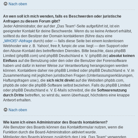
Nach oben
An wen soll ich mich wenden, falls es Beschwerden oder juristische
Anfragen zu diesem Forum gibt?
Jeder Administrator, der auf der „Das Team“-Seite aufgeführt ist, ist ein
geeigneter Kontakt für deine Beschwerde. Wenn du so keine Antwort erhältst,
solltest du den Besitzer der Domain kontaktieren (führe dazu eine
„WHOIS“-Abfrage
durch) oder — falls diese Seite bei einem kostenlosen
Webhoster wie z. B. Yahoo!, free.fr, funpic.de usw. liegt — den Support oder
den Abuse-Kontakt des betreffenden Dienstes. Bitte beachte, dass phpBB
Limited (phpBB.com) und phpBB Deutschland e. V. (phpBB.de)
absolut keinen
Einfluss
auf die Benutzung oder den oder die Benutzer der Forensoftware
haben und dafür in keiner Weise zur Verantwortung herangezogen werden
können. Kontaktiere daher nie phpBB Limited oder phpBB Deutschland e. V. in
Zusammenhang mit jeglichen juristischen Fragen (Unterlassungserklärungen,
Haftungsfragen usw.), die
sich nicht direkt
auf die Websiten phpbb.com,
phpbb.de oder die phpBB-Software selbst beziehen. Falls du phpBB Limited
oder phpBB Deutschland e. V. E-Mails schreibst, die die
Softwarenutzung
durch Dritte
betreffen, so wirst du, wenn überhaupt, höchstens eine knappe
Antwort erhalten.
Nach oben
Wie kann ich einen Administrator des Boards kontaktieren?
Alle Benutzer des Boards können das Kontaktformular nutzen, wenn die
Funktion durch die Board-Administration aktiviert wurde.
Mitglieder des Boards können zusätzlich den Link „Das Team“ verwenden.