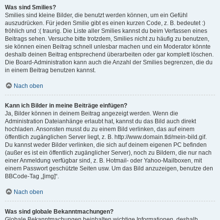
Was sind Smilies?
Smilies sind kleine Bilder, die benutzt werden können, um ein Gefühl
auszudrücken. Für jeden Smilie gibt es einen kurzen Code, z. B. bedeutet :)
fröhlich und :( traurig. Die Liste aller Smilies kannst du beim Verfassen eines
Beitrags sehen. Versuche bitte trotzdem, Smilies nicht zu häufig zu benutzen,
sie können einen Beitrag schnell unlesbar machen und ein Moderator könnte
deshalb deinen Beitrag entsprechend überarbeiten oder gar komplett löschen.
Die Board-Administration kann auch die Anzahl der Smilies begrenzen, die du
in einem Beitrag benutzen kannst.
Nach oben
Kann ich Bilder in meine Beiträge einfügen?
Ja, Bilder können in deinem Beitrag angezeigt werden. Wenn die
Administration Dateianhänge erlaubt hat, kannst du das Bild auch direkt
hochladen. Ansonsten musst du zu einem Bild verlinken, das auf einem
öffentlich zugänglichen Server liegt, z. B. http://www.domain.tld/mein-bild.gif.
Du kannst weder Bilder verlinken, die sich auf deinem eigenen PC befinden
(außer es ist ein öffentlich zugänglicher Server), noch zu Bildern, die nur nach
einer Anmeldung verfügbar sind, z. B. Hotmail- oder Yahoo-Mailboxen, mit
einem Passwort geschützte Seiten usw. Um das Bild anzuzeigen, benutze den
BBCode-Tag „[img]“.
Nach oben
Was sind globale Bekanntmachungen?
Globale Bekanntmachungen beinhalten wichtige Informationen, deshalb