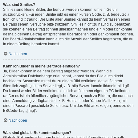
Was sind Smilies?
Smilies sind kleine Bilder, die benutzt werden können, um ein Gefühl
auszudrücken. Für jeden Smilie gibt es einen kurzen Code, z. B. bedeutet :)
fröhlich und :( traurig. Die Liste aller Smilies kannst du beim Verfassen eines
Beitrags sehen. Versuche bitte trotzdem, Smilies nicht zu häufig zu benutzen,
sie können einen Beitrag schnell unlesbar machen und ein Moderator könnte
deshalb deinen Beitrag entsprechend überarbeiten oder gar komplett löschen.
Die Board-Administration kann auch die Anzahl der Smilies begrenzen, die du
in einem Beitrag benutzen kannst.
Nach oben
Kann ich Bilder in meine Beiträge einfügen?
Ja, Bilder können in deinem Beitrag angezeigt werden. Wenn die
Administration Dateianhänge erlaubt hat, kannst du das Bild auch direkt
hochladen. Ansonsten musst du zu einem Bild verlinken, das auf einem
öffentlich zugänglichen Server liegt, z. B. http://www.domain.tld/mein-bild.gif.
Du kannst weder Bilder verlinken, die sich auf deinem eigenen PC befinden
(außer es ist ein öffentlich zugänglicher Server), noch zu Bildern, die nur nach
einer Anmeldung verfügbar sind, z. B. Hotmail- oder Yahoo-Mailboxen, mit
einem Passwort geschützte Seiten usw. Um das Bild anzuzeigen, benutze den
BBCode-Tag „[img]“.
Nach oben
Was sind globale Bekanntmachungen?
Globale Bekanntmachungen beinhalten wichtige Informationen, deshalb