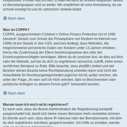
Avatarbilder, Private Nachrichten, E-Mail-Versand an andere Mitglieder, Beitritt
zu Benutzergruppen und so weiter. Wir empfehlen dir eine Anmeldung, da sie
schnell erledigt ist und dir zahlreiche Vorteile bietet.
Nach oben
Was ist COPPA?
COPPA, ausgeschrieben Children’s Online Privacy Protection Act of 1998
(deutsch: Gesetz zum Schutz der Privatsphäre von Kindern im Internet von
1998) ist ein Gesetz in den USA, welches festlegt, dass Websites, die
möglicherweise persönliche Daten von Kindern unter 13 Jahren erheben,
hierzu die Zustimmung der Eltern beziehungsweise des oder der
Erziehungsberechtigten benötigen. Wenn du dir unsicher bist, ob dies auf dich
oder die Website, auf der du dich zu registrieren versuchst, zutrifft, ziehe einen
rechtlichen Beistand zu Rate. Bitte beachte, dass phpBB Limited und der
Besitzer dieses Boards keine Rechtsberatung anbieten kann und nicht die
Anlaufstelle für Rechtsangelegenheiten jeglicher Art ist; außer solchen, die
unter der Frage „An wen soll ich mich wenden, falls es Beschwerden oder
juristische Anfragen zu diesem Forum gibt?“ behandelt werden.
Nach oben
Warum kann ich mich nicht registrieren?
Es kann sein, dass die Board-Administration die Registrierung komplett
ausgeschaltet hat, damit sich keine neuen Benutzer mehr anmelden können.
Es könnte auch sein, dass deine IP-Adresse oder der Benutzername, mit dem
du dich registrieren möchtest, gesperrt wurden. Um Hilfe zu erhalten, wende