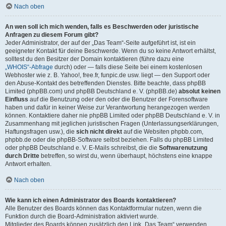
Nach oben
An wen soll ich mich wenden, falls es Beschwerden oder juristische
Anfragen zu diesem Forum gibt?
Jeder Administrator, der auf der „Das Team“-Seite aufgeführt ist, ist ein
geeigneter Kontakt für deine Beschwerde. Wenn du so keine Antwort erhältst,
solltest du den Besitzer der Domain kontaktieren (führe dazu eine
„WHOIS“-Abfrage
durch) oder — falls diese Seite bei einem kostenlosen
Webhoster wie z. B. Yahoo!, free.fr, funpic.de usw. liegt — den Support oder
den Abuse-Kontakt des betreffenden Dienstes. Bitte beachte, dass phpBB
Limited (phpBB.com) und phpBB Deutschland e. V. (phpBB.de)
absolut keinen
Einfluss
auf die Benutzung oder den oder die Benutzer der Forensoftware
haben und dafür in keiner Weise zur Verantwortung herangezogen werden
können. Kontaktiere daher nie phpBB Limited oder phpBB Deutschland e. V. in
Zusammenhang mit jeglichen juristischen Fragen (Unterlassungserklärungen,
Haftungsfragen usw.), die
sich nicht direkt
auf die Websiten phpbb.com,
phpbb.de oder die phpBB-Software selbst beziehen. Falls du phpBB Limited
oder phpBB Deutschland e. V. E-Mails schreibst, die die
Softwarenutzung
durch Dritte
betreffen, so wirst du, wenn überhaupt, höchstens eine knappe
Antwort erhalten.
Nach oben
Wie kann ich einen Administrator des Boards kontaktieren?
Alle Benutzer des Boards können das Kontaktformular nutzen, wenn die
Funktion durch die Board-Administration aktiviert wurde.
Mitglieder des Boards können zusätzlich den Link „Das Team“ verwenden.