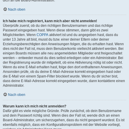
dich an die Board-Administration.
Nach oben
Ich habe mich registriert, kann mich aber nicht anmelden!
Überprüfe zuerst, ob du den richtigen Benutzernamen und das richtige
Passwort eingegeben hast. Wenn diese stimmen, dann gibt es zwei
Möglichkeiten. Wenn
COPPA
aktiviert ist und du angegeben hast, dass du
unter 13 Jahre alt bist, musst du bzw. einer deiner Eltern oder deiner
Erziehungsberechtigten den Anweisungen folgen, die du erhalten hast. Wenn
dies nicht der Fall ist, muss dein Benutzerkonto vielleicht aktiviert werden. Bei
einigen Boards müssen alle neu angemeldeten Mitglieder erst freigeschaltet
werden – entweder musst du dies selbst erledigen oder ein Administrator. Bei
der Registrierung wurde dir mitgeteilt, ob eine Aktivierung nötig ist oder nicht.
Wenn du eine E-Mail erhalten hast, folge den dort enthaltenen Anweisungen.
Ansonsten prüfe, ob du deine E-Mail-Adresse korrekt eingegeben hast oder
die E-Mail von einem Spam-Filter blockiert wurde. Wenn du dir sicher bist,
dass deine E-Mail-Adresse korrekt eingegeben wurde, dann kontaktiere einen
Administrator.
Nach oben
Warum kann ich mich nicht anmelden?
Dafür gibt es viele mögliche Gründe. Prüfe zunächst, ob dein Benutzername
und dein Passwort richtig sind. Wenn dies der Fall ist, wende dich an einen
Board-Administrator, um sicherzugehen, dass du nicht gesperrt wurdest. Es ist
ebenfalls möglich, dass ein Konfigurationsproblem mit der Website vorliegt,